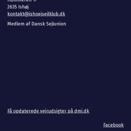
2635 Ishøj
kontakt@ishoejsejlklub.dk
Medlem af Dansk Sejlunion
Få opdaterede vejrudsigter på dmi.dk
Facebook