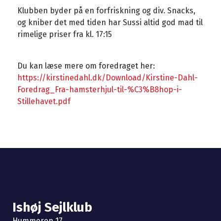
Klubben byder på en forfriskning og div. Snacks,
og kniber det med tiden har Sussi altid god mad til
rimelige priser fra kl. 17:15
Du kan læse mere om foredraget her:
https://kirstinedahl.dk/Download/Kirstine-Dahl-
Foredrag_Fra-hamsterhjul-til-%C3%B8hop-i-
Stillehavet.pdf
Ishøj Sejlklub
Hummeren 17