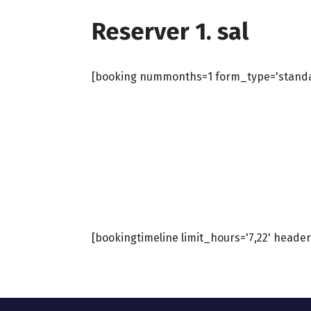
Reserver 1. sal
[booking nummonths=1 form_type='standa
[bookingtimeline limit_hours='7,22' header