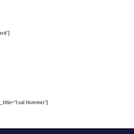
rd']
_title='1.sal Hummer']