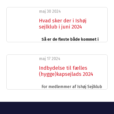
maj 30 2024
Hvad sker der i Ishøj
sejlklub i juni 2024
Så er de fleste både kommet i
vandet og Bestyrelsen ønsker
alle en god sejler sæson,
forhåbentlig uden for megen
maj 17 2024
regn.
Indbydelse til fælles
Sankthansaften
(hygge)kapsejlads 2024
Søndag den 23. juni kl. ca. 17.00
tænder vi op for grillen foran
For medlemmer af Ishøj Sejlklub
Sejlerhuset, så hvis du har lyst
og Sydkystens Sejlklub
så mød op til en hyggelig aften
(medbring egen forplejning og
Distancesejlads
drikkevarer).
ca. 11-15 sømil.
60+