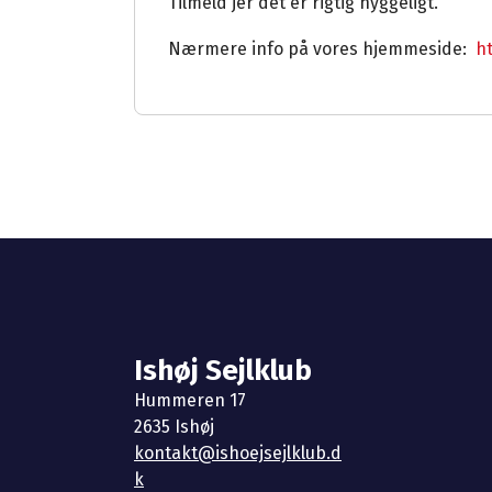
Tilmeld jer det er rigtig hyggeligt.
Nærmere info på vores hjemmeside:
ht
Ishøj Sejlklub
Hummeren 17
2635 Ishøj
kontakt@ishoejsejlklub.d
k