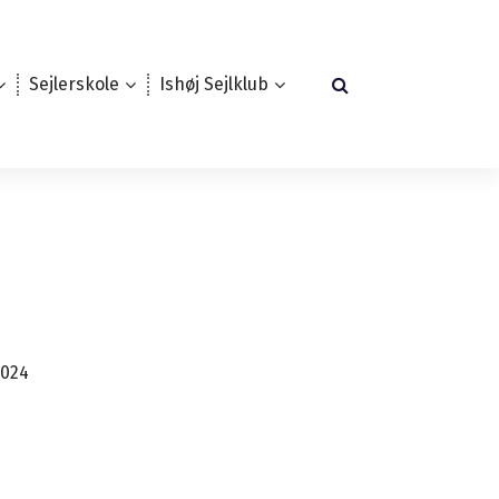
Sejlerskole
Ishøj Sejlklub
2024