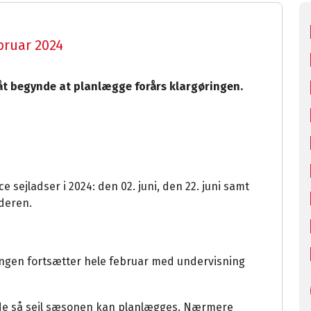
ebruar 2024
måt begynde at planlægge forårs klargøringen.
e sejladser i 2024: den 02. juni, den 22. juni samt
nderen.
ngen fortsætter hele februar med undervisning
øde så sejl sæsonen kan planlægges. Nærmere