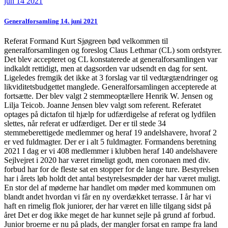
jun 14 2021
Generalforsamling 14. juni 2021
Referat Formand Kurt Sjøgreen bød velkommen til
generalforsamlingen og foreslog Claus Lethmar (CL) som ordstyrer.
Det blev accepteret og CL konstaterede at generalforsamlingen var
indkaldt rettidigt, men at dagsorden var udsendt en dag for sent.
Ligeledes fremgik det ikke at 3 forslag var til vedtægtændringer og
likviditetsbudgettet manglede. Generalforsamlingen accepterede at
fortsætte. Der blev valgt 2 stemmeoptællere Henrik W. Jensen og
Lilja Teicob. Joanne Jensen blev valgt som referent. Referatet
optages på dictafon til hjælp for udfærdigelse af referat og lydfilen
slettes, når referat er udfærdiget. Der er til stede 34
stemmeberettigede medlemmer og heraf 19 andelshavere, hvoraf 2
er ved fuldmagter. Der er i alt 5 fuldmagter. Formandens beretning
2021 I dag er vi 408 medlemmer i klubben heraf 140 andelshavere
Sejlvejret i 2020 har været rimeligt godt, men coronaen med div.
forbud har for de fleste sat en stopper for de lange ture. Bestyrelsen
har i årets løb holdt det antal bestyrelsesmøder der har været muligt.
En stor del af møderne har handlet om møder med kommunen om
blandt andet hvordan vi får en ny overdækket terrasse. I år har vi
haft en rimelig flok juniorer, der har været en lille tilgang sidst på
året Det er dog ikke meget de har kunnet sejle på grund af forbud.
Junior broerne er nu på plads, der mangler forsat en rampe fra land