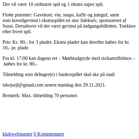
Der vil være 10 ordinære spil og 1 ekstra super spil.
Flotte præmier: Gavekort, vin, snaps, kaffe og juleguf, samt
som
hovedgevinst i ekstraspillet en stor Julekurv, sponsoreret af
Sussi.
Derudover vil der være gevinst på indgangsbilletten. Trækkes
efter
hvert spil.
Pris: Kr. 90,- for 3 plader. Ekstra plader kan derefter købes for kr.
10,- pr.
plade.
Fra kl. 17:00 kan dagens ret – Mørbradgryde med ris/kartoffelmos –
købes for kr. 80,-
Tilmelding som deltager(e) i bankospillet skal ske på mail
ishojsejl@gmail.com senest mandag den 29.11.2021.
Bemærk: Max. tilmelding 70 personer.
klubwebmaster
0 Kommentarer