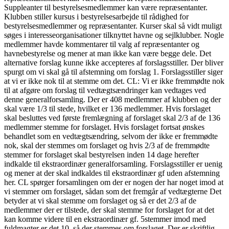
Suppleanter til bestyrelsesmedlemmer kan være repræsentanter.
Klubben stiller kursus i bestyrelsesarbejde til rådighed for
bestyrelsesmedlemmer og repræsentanter. Kurser skal så vidt muligt
søges i interesseorganisationer tilknyttet havne og sejlklubber. Nogle
medlemmer havde kommentarer til valg af repræsentanter og
havnebestyrelse og mener at man ikke kan være begge dele. Det
alternative forslag kunne ikke accepteres af forslagsstiller. Der bliver
spurgt om vi skal gå til afstemning om forslag 1. Forslagsstiller siger
at vi er ikke nok til at stemme om det. CL: Vi er ikke fremmødte nok
til at afgøre om forslag til vedtægtsændringer kan vedtages ved
denne generalforsamling. Der er 408 medlemmer af klubben og der
skal være 1/3 til stede, hvilket er 136 medlemmer. Hvis forslaget
skal besluttes ved første fremlægning af forslaget skal 2/3 af de 136
medlemmer stemme for forslaget. Hvis forslaget fortsat ønskes
behandlet som en vedtægtsændring, selvom der ikke er fremmødte
nok, skal der stemmes om forslaget og hvis 2/3 af de fremmødte
stemmer for forslaget skal bestyrelsen inden 14 dage herefter
indkalde til ekstraordinær generalforsamling. Forslagsstiller er uenig
og mener at der skal indkaldes til ekstraordinær gf uden afstemning
her. CL spørger forsamlingen om der er nogen der har noget imod at
vi stemmer om forslaget, sådan som det fremgår af vedtægterne Det
betyder at vi skal stemme om forslaget og så er det 2/3 af de
medlemmer der er tilstede, der skal stemme for forslaget for at det
kan komme videre til en ekstraordinær gf. 5stemmer imod med
fuldmagter er det 10, så der stemmes om forslaget. Der er skriftlig