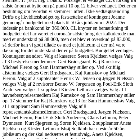
stemmer. 17 ja/12 nej, 1 blank. Forslaget er vedtaget CL’s forslag fra
sidste år om at bytte om på punkt 10 og 12 bliver vedtaget. Det er en
beslutning om hvordan vi stemmer i aften. Ikke vedtægtsændring.
Drifts og likviditetsbudget og fastsættelse af kontingent Joanne
gennemgår budgettet med plads til 50 års jubilæum i 2022. Der
indestår på bankkonti kr. 360.000. CL knytter en bemærkning til
budgettet: det har været et coronaår sidste år og der kalkulerede man
med et underskud på 38.000, men det blev et overskud på 83.000,
så derfor kan vi godt tillade os med et jubilæum at der må være
dækning for det underskud der er på budgettet. Budgettet vedtages.
Kontingent uændret. Valg af kasserer: Søren Kjeldsen vælges Valg
af 3 bestyrelsesmedlemmer: Gert Brødsgaard, Kaj Ramskov,
Michael Fleron og Sam Hammershøy stiller op. Ved skriftlig
afstemning vælges Gert Brødsgaard, Kaj Ramskov og Michael
Fleron. Valg af 2 suppleanter Henrik W. Jensen og Jørgen Nielsson
vælges Valg af 2 revisorer Benno W. Jørgensen og Poul-Erik Sloth
Andersen vælges 1 suppleant Kirsten Lethmar vælges Valg af 1
havnebestyrelsesmedlem Kaj Ramskov og Sam Hammershøy stiller
op. 17 stemmer for Kaj Ramskov og 13 for Sam Hammershøy Valg
af 1 suppleant Sam Hammershøy Valg af 8
repræsentantskabsmedlemmer. Gert Brødsgaard, Jørgen Nielsson,
Michael Fleron, Poul-Erik Sloth Andersen, Claus Lethmar, Peter
Dynnesen, Kurt Sjøgreen og Søren Kjeldsen. 2 suppleanter Aneta
Kjeldsen og Kirsten Lethmar Ishøj Sejlklub har næste år 50 års
jubilæum og der skal nedsættes et festudvalg. Aneta Kjeldsen,