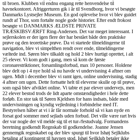
til broen. Klubben vil endnu engang rette henvendelse til
havnekontoret. Afriggerturen gik i år til Svendborg, hvor vi besøgte
Danmarks Lystsejler Museum. En god oplevelse hvor vi blev guidet
rundt af Thor, som fortalte nogle gode historier. Efter endt frokost
besøgte vi DANMARKS ÆLDSTE PRIVATE
TRÆSKIBSVÆRFT Ring-Andersen. Det var meget interessant. I
sejlerskolen er der igen flere der har bestået både den praktiske
prøve og den teoretiske prøve. Da vi startede tilmeldingerne til
navigation, blev vi simpelthen rendt over ende, tilmeldingerne
væltede ind. Søren blev tilkaldt og hold 2 blev hurtigt oprettet, i alt
25 elever. Vi kom godt i gang, men så kom de første
coronarestriktioner, forsamlingsforbud, max 10 personer. Holdene
blev delt op i 4 nye hold så nu havde vi undervisning 4 aftner om
ugen. Midt i december blev vi ramt igen, online undervisning, stadig
4 aftner om ugen. Dette fortsatte helt til eleverne skulle op til prøve,
som også blev afviklet online. Vi tabte et par elever undervejs, men
22 elever bestod trods de lidt aparte omstændigheder i hele dette
forløb. En stor tak til Søren Kjeldsen for hans indsats, både med
undervisningen og kyndig vejledning i forbindelse med IT.
Bestyrelsen håber at vi i år får normale forhold så vi kan nyde en
forsat god sommer med sejlads uden forbud. Det ville være rart hvis
der var nogle der vil melde sig til et tur-/festudvalg. Formandens
beretning godkendt Regnskab til godkendelse. Joanne Jensen
gennemgik regnskabet og der blev spurgt til hvor Ishøj Sejlklubs
betaling af kontingent til havnen stod. Ishøj Sejlklub betaler ikke