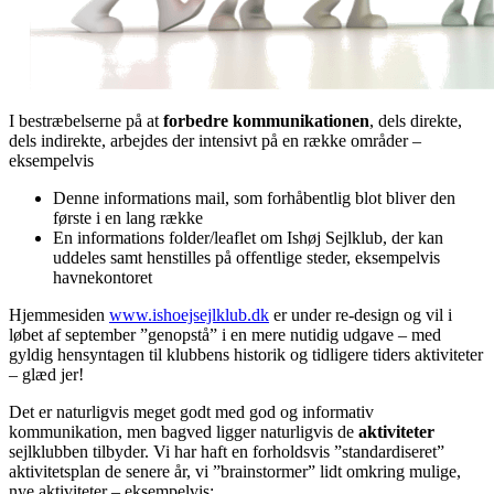
I bestræbelserne på at
forbedre kommunikationen
, dels direkte,
dels indirekte, arbejdes der intensivt på en række områder –
eksempelvis
Denne informations mail, som forhåbentlig blot bliver den
første i en lang række
En informations folder/leaflet om Ishøj Sejlklub, der kan
uddeles samt henstilles på offentlige steder, eksempelvis
havnekontoret
Hjemmesiden
www.ishoejsejlklub.dk
er under re-design og vil i
løbet af september ”genopstå” i en mere nutidig udgave – med
gyldig hensyntagen til klubbens historik og tidligere tiders aktiviteter
– glæd jer!
Det er naturligvis meget godt med god og informativ
kommunikation, men bagved ligger naturligvis de
aktiviteter
sejlklubben tilbyder. Vi har haft en forholdsvis ”standardiseret”
aktivitetsplan de senere år, vi ”brainstormer” lidt omkring mulige,
nye aktiviteter – eksempelvis: