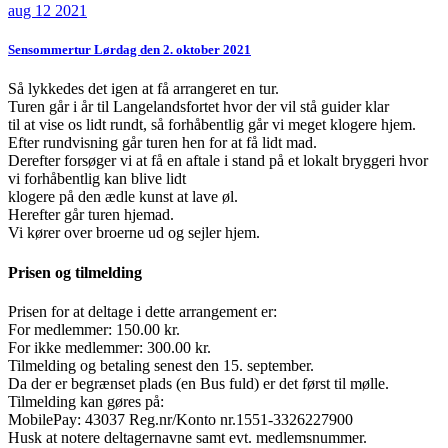
aug 12 2021
Sensommertur Lørdag den 2. oktober 2021
Så lykkedes det igen at få arrangeret en tur.
Turen går i år til Langelandsfortet hvor der vil stå guider klar
til at vise os lidt rundt, så forhåbentlig går vi meget klogere hjem.
Efter rundvisning går turen hen for at få lidt mad.
Derefter forsøger vi at få en aftale i stand på et lokalt bryggeri hvor
vi forhåbentlig kan blive lidt
klogere på den ædle kunst at lave øl.
Herefter går turen hjemad.
Vi kører over broerne ud og sejler hjem.
Prisen og tilmelding
Prisen for at deltage i dette arrangement er:
For medlemmer: 150.00 kr.
For ikke medlemmer: 300.00 kr.
Tilmelding og betaling senest den 15. september.
Da der er begrænset plads (en Bus fuld) er det først til mølle.
Tilmelding kan gøres på:
MobilePay: 43037 Reg.nr/Konto nr.1551-3326227900
Husk at notere deltagernavne samt evt. medlemsnummer.