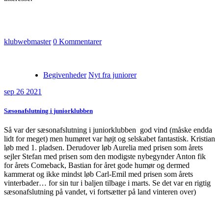
klubwebmaster
0 Kommentarer
Begivenheder
Nyt fra juniorer
sep 26 2021
Sæsonafslutning i juniorklubben
Så var der sæsonafslutning i juniorklubben god vind (måske endda
lidt for meget) men humøret var højt og selskabet fantastisk. Kristian
løb med 1. pladsen. Derudover løb Aurelia med prisen som årets
sejler Stefan med prisen som den modigste nybegynder Anton fik
for årets Comeback, Bastian for året gode humør og dermed
kammerat og ikke mindst løb Carl-Emil med prisen som årets
vinterbader… for sin tur i baljen tilbage i marts. Se det var en rigtig
sæsonafslutning på vandet, vi fortsætter på land vinteren over
)