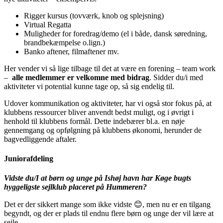
Rigger kursus (tovværk, knob og splejsning)
Virtual Regatta
Muligheder for foredrag/demo (el i både, dansk søredning,
brandbekæmpelse o.lign.)
Banko aftener, filmaftener mv.
Her vender vi så lige tilbage til det at være en forening – team work
–
alle medlemmer er velkomne med bidrag
. Sidder du/i med
aktiviteter vi potential kunne tage op, så sig endelig til.
Udover kommunikation og aktiviteter, har vi også stor fokus på, at
klubbens ressourcer bliver anvendt bedst muligt, og i øvrigt i
henhold til klubbens formål. Dette indebærer bl.a. en nøje
gennemgang og opfølgning på klubbens økonomi, herunder de
bagvedliggende aftaler.
Juniorafdeling
Vidste du/I at børn og unge på Ishøj havn har Køge bugts
hyggeligste sejlklub placeret på Hummeren?
Det er der sikkert mange som ikke vidste
😊
, men nu er en tilgang
begyndt, og der er plads til endnu flere børn og unge der vil lære at
sejle.