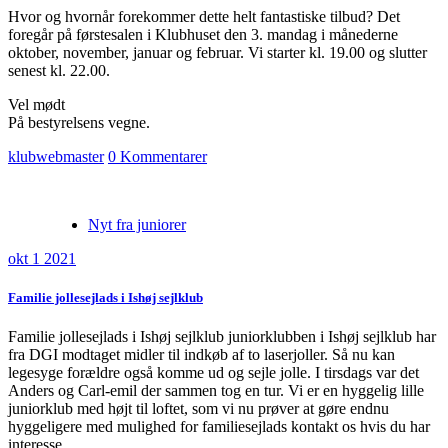
Hvor og hvornår forekommer dette helt fantastiske tilbud? Det
foregår på førstesalen i Klubhuset den 3. mandag i månederne
oktober, november, januar og februar. Vi starter kl. 19.00 og slutter
senest kl. 22.00.
Vel mødt
På bestyrelsens vegne.
klubwebmaster
0 Kommentarer
Nyt fra juniorer
okt 1 2021
Familie jollesejlads i Ishøj sejlklub
Familie jollesejlads i Ishøj sejlklub juniorklubben i Ishøj sejlklub har
fra DGI modtaget midler til indkøb af to laserjoller. Så nu kan
legesyge forældre også komme ud og sejle jolle. I tirsdags var det
Anders og Carl-emil der sammen tog en tur. Vi er en hyggelig lille
juniorklub med højt til loftet, som vi nu prøver at gøre endnu
hyggeligere med mulighed for familiesejlads kontakt os hvis du har
interesse.