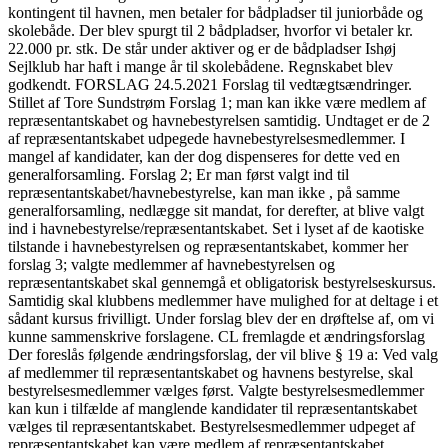
kontingent til havnen, men betaler for bådpladser til juniorbåde og
skolebåde. Der blev spurgt til 2 bådpladser, hvorfor vi betaler kr.
22.000 pr. stk. De står under aktiver og er de bådpladser Ishøj
Sejlklub har haft i mange år til skolebådene. Regnskabet blev
godkendt. FORSLAG 24.5.2021 Forslag til vedtægtsændringer.
Stillet af Tore Sundstrøm Forslag 1; man kan ikke være medlem af
repræsentantskabet og havnebestyrelsen samtidig. Undtaget er de 2
af repræsentantskabet udpegede havnebestyrelsesmedlemmer. I
mangel af kandidater, kan der dog dispenseres for dette ved en
generalforsamling. Forslag 2; Er man først valgt ind til
repræsentantskabet/havnebestyrelse, kan man ikke , på samme
generalforsamling, nedlægge sit mandat, for derefter, at blive valgt
ind i havnebestyrelse/repræsentantskabet. Set i lyset af de kaotiske
tilstande i havnebestyrelsen og repræsentantskabet, kommer her
forslag 3; valgte medlemmer af havnebestyrelsen og
repræsentantskabet skal gennemgå et obligatorisk bestyrelseskursus.
Samtidig skal klubbens medlemmer have mulighed for at deltage i et
sådant kursus frivilligt. Under forslag blev der en drøftelse af, om vi
kunne sammenskrive forslagene. CL fremlagde et ændringsforslag
Der foreslås følgende ændringsforslag, der vil blive § 19 a: Ved valg
af medlemmer til repræsentantskabet og havnens bestyrelse, skal
bestyrelsesmedlemmer vælges først. Valgte bestyrelsesmedlemmer
kan kun i tilfælde af manglende kandidater til repræsentantskabet
vælges til repræsentantskabet. Bestyrelsesmedlemmer udpeget af
repræsentantskabet kan være medlem af repræsentantskabet.