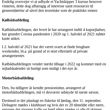
Endelig overvejer vi at udbyde et Yachtskipper 3 kursus henover
vinteren, dette dog afhængig af interesse samt ressourcer til
gennemførelse af såvel den teoretiske som de praktiske emner.
Kølbådsafdeling
Kølbådsafdelingen, der hvert år har arrangeret indtil 4 kapsejladser,
har grundet Corona pandemien i 2020 og 1. halvdel af 2021 måttet
kaste anker.
I 2. halvdel af 2021 har det været svært at finde brugbare
weekender, bl.a. på grund af et stort efterslæb af private
arrangementer.
Kølbådsafdelingen vender stærkt tilbage i 2022 og kommer med en
sejladskalender så hurtigt som muligt i det nye år.
Motorbådsafdeling
Den, fra tidligere år kendte pensionisttur, arrangeret af
motorbådsafdelingen, må vi desværre udskyde til næste sæson.
Derimod er der planlagt en fisketur til lørdag, den 11. september.
Deltagere mødes i klubhuset og hvis der er 20 tilmeldte eller mere,
serveres der morgen kaffe og brød ellers mødes vi alle til skipper