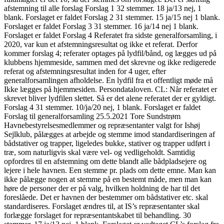
afstemning til alle forslag Forslag 1 32 stemmer. 18 ja/13 nej, 1
blank. Forslaget er faldet Forslag 2 31 stemmer. 15 ja/15 nej 1 blank.
Forslaget er faldet Forslag 3 31 stemmer. 16 ja/14 nej 1 blank.
Forslaget er faldet Forslag 4 Referatet fra sidste generalforsamling, i
2020, var kun et afstemningsresultat og ikke et referat. Derfor
kommer forslag 4; referater optages på lydfil/bånd, og lægges ud på
klubbens hjemmeside, sammen med det skrevne og ikke redigerede
referat og afstemningsresultat inden for 4 uger, efter
generalforsamlingen afholdelse. En lydfil fra et offentligt møde må
Ikke lægges på hjemmesiden. Persondataloven. CL: Når referatet er
skrevet bliver lydfilen slettet. Så er det alene referatet der er gyldigt.
Forslag 4 31 stemmer. 10/ja/20 nej, 1 blank. Forslaget er faldet
Forslag til generalforsamling 25.5.2021 Tore Sundstrøm
Havnebestyrelsesmedlemmer og repræsentanter valgt for Ishøj
Sejlklub, pålægges at arbejde og stemme imod standardiseringen af
bådstativer og trapper, ligeledes bukke, stativer og trapper udført i
træ, som naturligvis skal være vel- og vedligeholdt. Samtidig
opfordres til en afstemning om dette blandt alle bådpladsejere og
lejere i hele havnen. Een stemme pr. plads om dette emne. Man kan
ikke pålægge nogen at stemme på en bestemt måde, men man kan
høre de personer der er på valg, hvilken holdning de har til det
foreslåede. Det er havnen der bestemmer om bådstativer etc. skal
standardiseres. Forslaget ændres til, at IS’s repræsentanter skal
forlægge forslaget for repræsentantskabet til behandling. 30