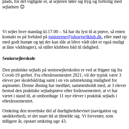
plads, for det vigtigste er, at sejleren føler sig tryg og fortrolig med
sejladsen
😊
Vi sejler hver mandag kl.17.00 – Så har du lyst til at prøve, så enten
kontakt os på forhånd på
juniorerne@ishoejsejlklub.dk
, eller mød op
med godt humør og tøj der kan tåle at blive vådt (det er også muligt
at låne våddragter), så stiller klubben båd til rådighed.
Seniorsejlerskole
Den praktiske sejlads på seniorsejlerskolen er ved at frigøre sig fra
Covid-19 grebet. Fra efterårssemestret 2021, vil der typisk være 3
elever per skolebåd/dag samt i en vis udstrækning mulighed for
aspiranter. Denne åbning har medført, sammenholdt med, at 3 elever
bestod den praktiske sejladsprøve efter forårssemestret, at vi har
været i stand til, at ombordtage 11 nye elever i praktisk sejlads i
efterårssemestret.
Omkring den teoretiske del af duelighedsbeviset (
navigation og
søsikkerhed
), er det snart
tid at tilmelde sig
. Vi forventer, som
tidligere år, opstart omkring uge 43.